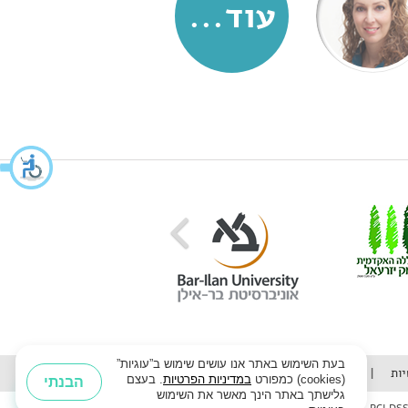
עוד...
בעת השימוש באתר אנו עושים שימוש ב”עוגיות”
יות
הצהרת נגישות
נגישות
(cookies) כמפורט
במדיניות הפרטיות
. בעצם
הבנתי
נתקעת בשאלה?
גלישתך באתר הינך מאשר את השימוש
✕
שאל את ה-AI החדש שלנו