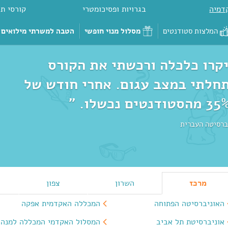
דמיה
בגרויות ופסיכומטרי
קורסי תכ
המלצות סטודנטים
מסלול מנוי חופשי
הטבה למשרתי מילואים
קרו כלכלה ורכשתי את הקורס
תחלתי במצב עגום. אחרי חודש של
יברסיטה העברית
מרכז
השרון
צפון
האוניברסיטה הפתוחה
המכללה האקדמית אפקה
אוניברסיטת תל אביב
המסלול האקדמי המכללה למנהל