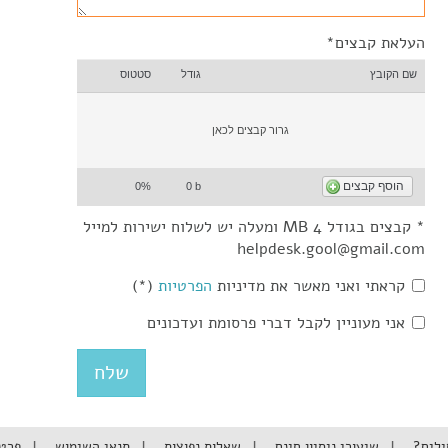
העלאת קבצים*
שם הקובץ
גודל
סטטוס
גרור קבצים לכאן
הוסף קבצים
0%
0 b
* קבצים בגודל 4 MB ומעלה יש לשלוח ישירות למייל
helpdesk.gool@gmail.com
קראתי ואני מאשר את מדיניות
הפרטיות
(*)
אני מעוניין לקבל דברי פרסומת ועדכונים
ילים?
שיעורי ניסיון חינם
שאלות נפוצות
תנאי השימוש
פרט