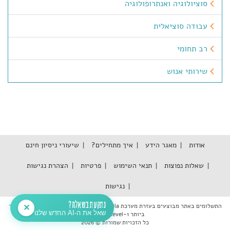
סוציולוגיה ואנתרופולוגיה
עבודה סוציאלית
רב תחומי
שירותי אנוש
אודות
מאגר הידע
איך מתחילים?
שיעורי ניסיון חינם
שאלות נפוצות
תנאי השימוש
פרטיות
הצהרת נגישות
נגישות
נתקעת בשאלה?
התשלומים באתר מבוצעים בעזרת מערכת Tranzila אשר עומדת בתקן האבטחה המחמיר
✕
שאל את ה-AI החדש שלנו
ביותר PCI DSS Level-1
כל הזכויות שמורות © 2026