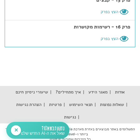
פרק 15 - קבצים
הצץ בפרק
פרק 16 - רשימות מקושרות
הצץ בפרק
אודות
מאגר הידע
איך מתחילים?
שיעורי ניסיון חינם
שאלות נפוצות
תנאי השימוש
פרטיות
הצהרת נגישות
נגישות
נתקעת בשאלה?
התשלומים באתר מבוצעים בעזרת מערכת Tranzila אשר עומדת בתקן האבטחה המחמיר
✕
שאל את ה-AI החדש שלנו
ביותר PCI DSS Level-1
כל הזכויות שמורות © 2026