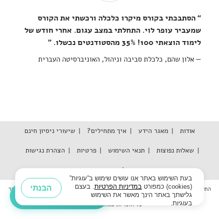
“ הסתבכתי בקורס מיקרו כלכלה ורכשתי את הקורס
שמעביר עופר לוי. התחלתי במצב עגום. אחרי חודש של
לימוד הוצאתי 100! 35% מהסטודנטים נכשלו. ”
אלון שהם, כלכלת סביבה וניהול, האוניברסיטה העברית
אודות
מאגר הידע
איך מתחילים?
שיעורי ניסיון חינם
שאלות נפוצות
תנאי השימוש
פרטיות
הצהרת נגישות
נגישות
בעת השימוש באתר אנו עושים שימוש ב”עוגיות”
(cookies) כמפורט
במדיניות הפרטיות
. בעצם
הבנתי
התשלומים באתר מבוצעים בעזרת מערכת Tranzila אשר עומדת בתקן האבטחה המחמיר
נתקעת בשאלה?
גלישתך באתר הינך מאשר את השימוש
✕
ביותר PCI DSS Level-1
שאל את ה-AI החדש שלנו
בעוגיות.
כל הזכויות שמורות © 2026