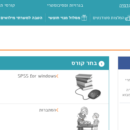
דמיה
בגרויות ופסיכומטרי
קורסי תכ
המלצות סטודנטים
מסלול מנוי חופשי
הטבה למשרתי מילואים
בחר קורס
1
SPSS for windows
רי
, אלגברה
8, מיקרו כלכלה - 87, מבוא
הסתברות