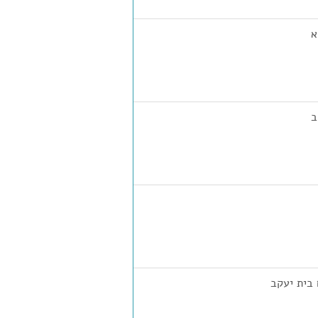
א
ב
 בית יעקב