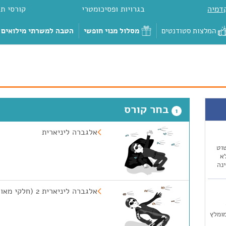
דמיה
בגרויות ופסיכומטרי
קורסי תכ
המלצות סטודנטים
מסלול מנוי חופשי
הטבה למשרתי מילואים
בחר קורס
1
אלגברה ליניארית
וט
א
נה
אלגברה ליניארית 2 (חלקי מאוד)
בן קיבלתי 100 :) מומלץ