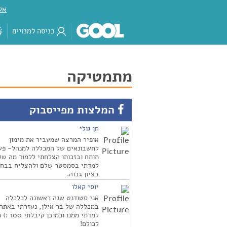
אק
כניסה למנויים
מתמטיקה
המלצות מפייסבוק
חן גולי
אופיר המרצה שמעביר את מימון
לחשבונאים של המכללה למנהל- פש
תותח ובזכותו הצלחתי ללמוד מה של
למדתי בסמסטר שלם ולהצליח בבחי
בציון גבוה.
יוסי קאלו
אני סטודנט שנה ראשונה לכלכלה
במכללה של בר אילן, נעזרתי באתר
למדתי ממנו וכמו
לכולם!