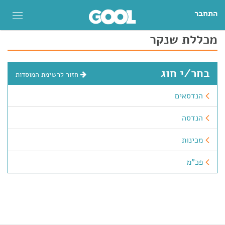
התחבר
מכללת שנקר
בחר/י חוג
חזור לרשימת המוסדות
הנדסאים
הנדסה
מכינות
פכ"מ