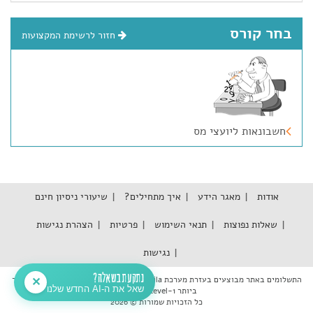
בחר קורס
חזור לרשימת המקצועות
חשבונאות ליועצי מס
אודות
מאגר הידע
איך מתחילים?
שיעורי ניסיון חינם
שאלות נפוצות
תנאי השימוש
פרטיות
הצהרת נגישות
נגישות
נתקעת בשאלה?
התשלומים באתר מבוצעים בעזרת מערכת Tranzila אשר עומדת בתקן האבטחה המחמיר
✕
שאל את ה-AI החדש שלנו
ביותר PCI DSS Level-1
כל הזכויות שמורות © 2026