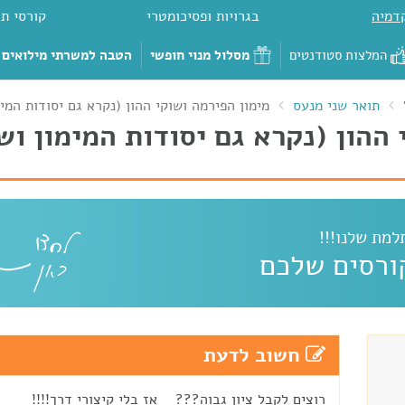
דמיה
בגרויות ופסיכומטרי
קורסי תכ
המלצות סטודנטים
מסלול מנוי חופשי
הטבה למשרתי מילואים
תואר שני מנעס
מימון הפירמה ושוקי ההון (נקרא גם יסודות המימ
 ההון (נקרא גם יסודות המימון וש
מת שלנו!!!
קורסים שלכם
חשוב לדעת
רוצים לקבל ציון גבוה??? אז בלי קיצורי דרך!!!!