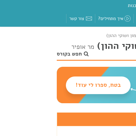
נות
איך מתחילים?
צור קשר
ון ושוקי ההון)
וקי ההון)
מר אופיר
חפש בקורס
בטח, ספרו לי עוד!