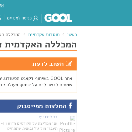
אק
כניסה למנויים
ראשי
מוסדות אקדמיים
המכללה הא
המכללה האקדמית א
חשוב לדעת
אתר GOOL בשיתוף דקאנט הסטודנטי
שמחים לבשר לכם על שיתוף פעולה ייחו
המלצות מפייסבוק
בר לזרוביץ
אני ממליצה על הקורסים חדוא 1 ו-2
תעבדו מול גול ובאמת שתתחילו