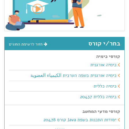
בחר/י קורס
חזור לרשימת החוגים
קורסי כימיה
כימיה אורגנית
כימיה אורגנית בשפה הערבית الكيمياء العضوية
כימיה כללית
כימיה כללית 20437
קורסי מדעי המחשב
יסודות התכנות בשפת Java קורס 20478