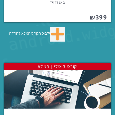
באנדרויד
₪399
סילבוס הקורס המלא להורדה
קורס קוטליין המלא